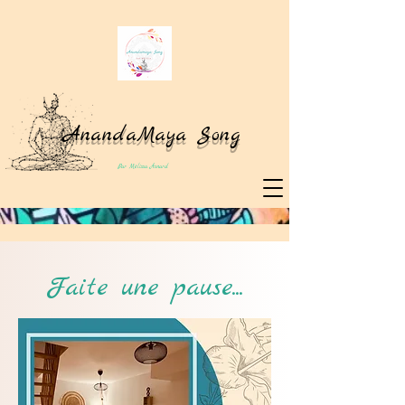
AnandaMaya Song
Par Mélissa Asnard
Faite une pause...