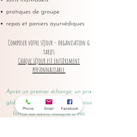
soins individuels
pratiques de groupe
repas et paniers ayurvédiques
Composer votre séjour – organisation &
tarifs
Chaque séjour est entièrement
personnalisable.
Après un premier échange, un prix
global vous sera communiqué sous
Phone
Email
Facebook
forme de devis, adapté à vos
attentes et à votre rythme.
Les
rendez-vous de soins
sont