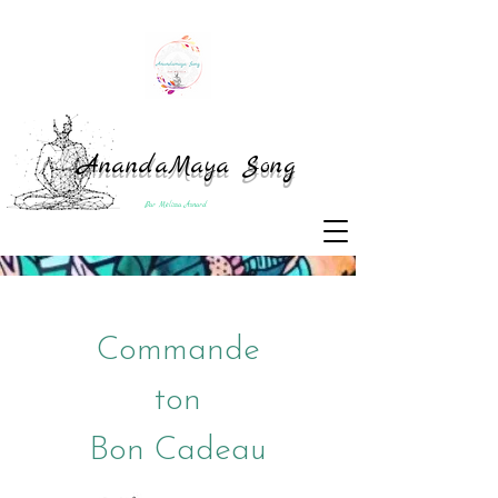
AnandaMaya Song
Par Mélissa Asnard
Commande
ton
Bon Cadeau